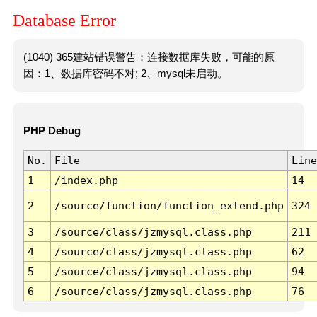
Database Error
(1040) 365建站错误警告：连接数据库失败，可能的原
因：1、数据库密码不对; 2、mysql未启动。
PHP Debug
No.
File
Line
1
/index.php
14
2
/source/function/function_extend.php
324
3
/source/class/jzmysql.class.php
211
4
/source/class/jzmysql.class.php
62
5
/source/class/jzmysql.class.php
94
6
/source/class/jzmysql.class.php
76