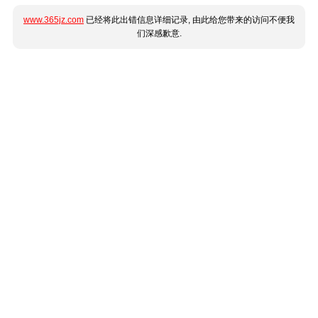
www.365jz.com
已经将此出错信息详细记录, 由此给您带来的访问不便我
们深感歉意.