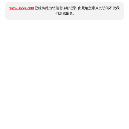
www.365jz.com
已经将此出错信息详细记录, 由此给您带来的访问不便我
们深感歉意.