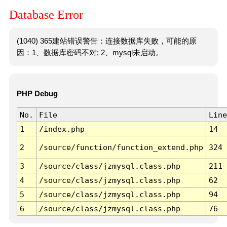
Database Error
(1040) 365建站错误警告：连接数据库失败，可能的原
因：1、数据库密码不对; 2、mysql未启动。
PHP Debug
No.
File
Line
1
/index.php
14
2
/source/function/function_extend.php
324
3
/source/class/jzmysql.class.php
211
4
/source/class/jzmysql.class.php
62
5
/source/class/jzmysql.class.php
94
6
/source/class/jzmysql.class.php
76