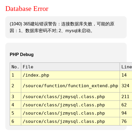
Database Error
(1040) 365建站错误警告：连接数据库失败，可能的原
因：1、数据库密码不对; 2、mysql未启动。
PHP Debug
No.
File
Line
1
/index.php
14
2
/source/function/function_extend.php
324
3
/source/class/jzmysql.class.php
211
4
/source/class/jzmysql.class.php
62
5
/source/class/jzmysql.class.php
94
6
/source/class/jzmysql.class.php
76