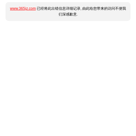
www.365jz.com
已经将此出错信息详细记录, 由此给您带来的访问不便我
们深感歉意.