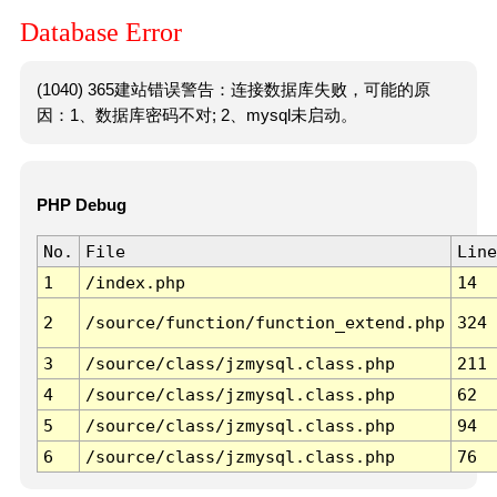
Database Error
(1040) 365建站错误警告：连接数据库失败，可能的原
因：1、数据库密码不对; 2、mysql未启动。
PHP Debug
No.
File
Line
1
/index.php
14
2
/source/function/function_extend.php
324
3
/source/class/jzmysql.class.php
211
4
/source/class/jzmysql.class.php
62
5
/source/class/jzmysql.class.php
94
6
/source/class/jzmysql.class.php
76