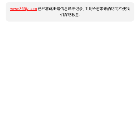
www.365jz.com
已经将此出错信息详细记录, 由此给您带来的访问不便我
们深感歉意.