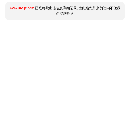
www.365jz.com
已经将此出错信息详细记录, 由此给您带来的访问不便我
们深感歉意.