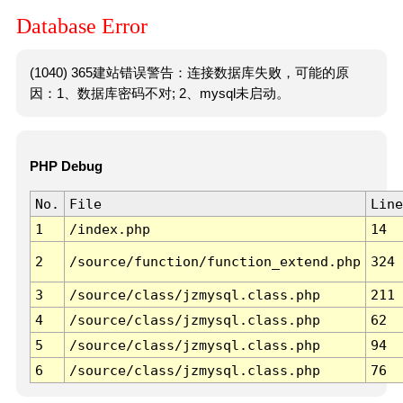
Database Error
(1040) 365建站错误警告：连接数据库失败，可能的原
因：1、数据库密码不对; 2、mysql未启动。
PHP Debug
No.
File
Line
1
/index.php
14
2
/source/function/function_extend.php
324
3
/source/class/jzmysql.class.php
211
4
/source/class/jzmysql.class.php
62
5
/source/class/jzmysql.class.php
94
6
/source/class/jzmysql.class.php
76