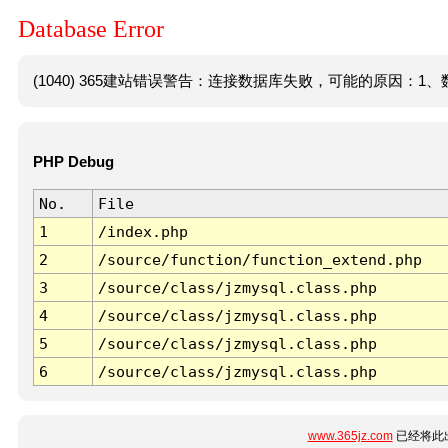
Database Error
(1040) 365建站错误警告：连接数据库失败，可能的原因：1、数
PHP Debug
No.
File
1
/index.php
2
/source/function/function_extend.php
3
/source/class/jzmysql.class.php
4
/source/class/jzmysql.class.php
5
/source/class/jzmysql.class.php
6
/source/class/jzmysql.class.php
www.365jz.com
已经将此