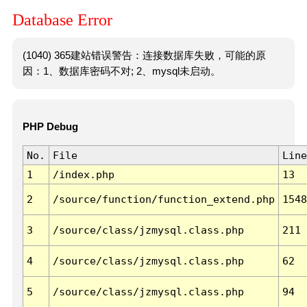
Database Error
(1040) 365建站错误警告：连接数据库失败，可能的原
因：1、数据库密码不对; 2、mysql未启动。
PHP Debug
No.
File
Line
1
/index.php
13
2
/source/function/function_extend.php
1548
3
/source/class/jzmysql.class.php
211
4
/source/class/jzmysql.class.php
62
5
/source/class/jzmysql.class.php
94