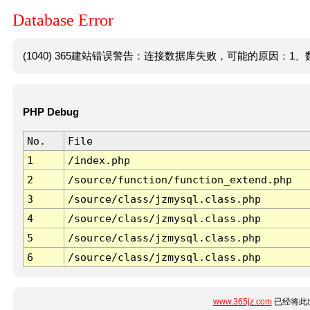
Database Error
(1040) 365建站错误警告：连接数据库失败，可能的原因：1、数
PHP Debug
No.
File
1
/index.php
2
/source/function/function_extend.php
3
/source/class/jzmysql.class.php
4
/source/class/jzmysql.class.php
5
/source/class/jzmysql.class.php
6
/source/class/jzmysql.class.php
www.365jz.com
已经将此