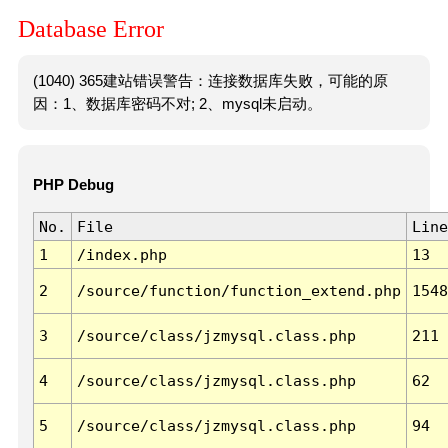
Database Error
(1040) 365建站错误警告：连接数据库失败，可能的原
因：1、数据库密码不对; 2、mysql未启动。
PHP Debug
No.
File
Line
1
/index.php
13
2
/source/function/function_extend.php
1548
3
/source/class/jzmysql.class.php
211
4
/source/class/jzmysql.class.php
62
5
/source/class/jzmysql.class.php
94