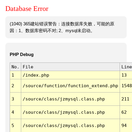
Database Error
(1040) 365建站错误警告：连接数据库失败，可能的原
因：1、数据库密码不对; 2、mysql未启动。
PHP Debug
No.
File
Line
1
/index.php
13
2
/source/function/function_extend.php
1548
3
/source/class/jzmysql.class.php
211
4
/source/class/jzmysql.class.php
62
5
/source/class/jzmysql.class.php
94