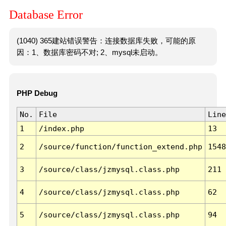
Database Error
(1040) 365建站错误警告：连接数据库失败，可能的原
因：1、数据库密码不对; 2、mysql未启动。
PHP Debug
No.
File
Line
1
/index.php
13
2
/source/function/function_extend.php
1548
3
/source/class/jzmysql.class.php
211
4
/source/class/jzmysql.class.php
62
5
/source/class/jzmysql.class.php
94