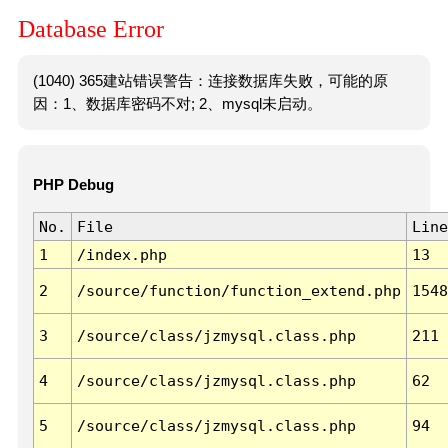
Database Error
(1040) 365建站错误警告：连接数据库失败，可能的原
因：1、数据库密码不对; 2、mysql未启动。
PHP Debug
No.
File
Line
1
/index.php
13
2
/source/function/function_extend.php
1548
3
/source/class/jzmysql.class.php
211
4
/source/class/jzmysql.class.php
62
5
/source/class/jzmysql.class.php
94