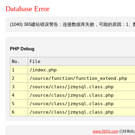
Database Error
(1040) 365建站错误警告：连接数据库失败，可能的原因：1、数
PHP Debug
No.
File
1
/index.php
2
/source/function/function_extend.php
3
/source/class/jzmysql.class.php
4
/source/class/jzmysql.class.php
5
/source/class/jzmysql.class.php
6
/source/class/jzmysql.class.php
www.365jz.com
已经将此