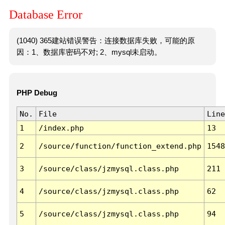
Database Error
(1040) 365建站错误警告：连接数据库失败，可能的原
因：1、数据库密码不对; 2、mysql未启动。
PHP Debug
No.
File
Line
1
/index.php
13
2
/source/function/function_extend.php
1548
3
/source/class/jzmysql.class.php
211
4
/source/class/jzmysql.class.php
62
5
/source/class/jzmysql.class.php
94