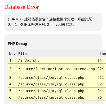
Database Error
(1040) 365建站错误警告：连接数据库失败，可能的原
因：1、数据库密码不对; 2、mysql未启动。
PHP Debug
No.
File
Line
1
/index.php
14
2
/source/function/function_extend.php
324
3
/source/class/jzmysql.class.php
211
4
/source/class/jzmysql.class.php
62
5
/source/class/jzmysql.class.php
94
6
/source/class/jzmysql.class.php
76