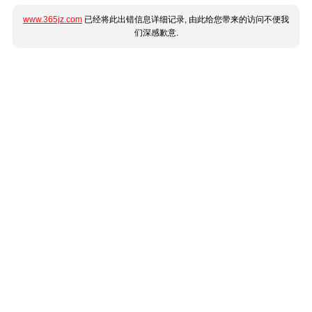
www.365jz.com
已经将此出错信息详细记录, 由此给您带来的访问不便我
们深感歉意.