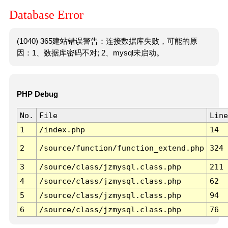
Database Error
(1040) 365建站错误警告：连接数据库失败，可能的原
因：1、数据库密码不对; 2、mysql未启动。
PHP Debug
No.
File
Line
1
/index.php
14
2
/source/function/function_extend.php
324
3
/source/class/jzmysql.class.php
211
4
/source/class/jzmysql.class.php
62
5
/source/class/jzmysql.class.php
94
6
/source/class/jzmysql.class.php
76