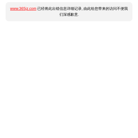
www.365jz.com
已经将此出错信息详细记录, 由此给您带来的访问不便我
们深感歉意.