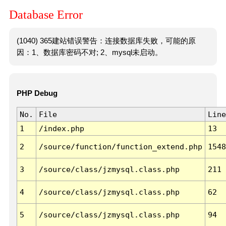
Database Error
(1040) 365建站错误警告：连接数据库失败，可能的原
因：1、数据库密码不对; 2、mysql未启动。
PHP Debug
No.
File
Line
1
/index.php
13
2
/source/function/function_extend.php
1548
3
/source/class/jzmysql.class.php
211
4
/source/class/jzmysql.class.php
62
5
/source/class/jzmysql.class.php
94