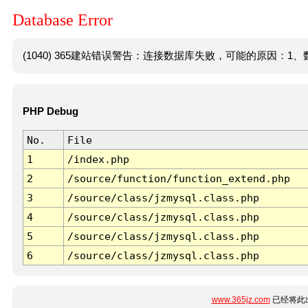
Database Error
(1040) 365建站错误警告：连接数据库失败，可能的原因：1、数
PHP Debug
No.
File
1
/index.php
2
/source/function/function_extend.php
3
/source/class/jzmysql.class.php
4
/source/class/jzmysql.class.php
5
/source/class/jzmysql.class.php
6
/source/class/jzmysql.class.php
www.365jz.com
已经将此