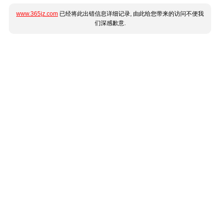
www.365jz.com
已经将此出错信息详细记录, 由此给您带来的访问不便我
们深感歉意.