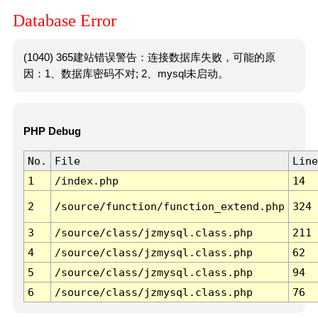
Database Error
(1040) 365建站错误警告：连接数据库失败，可能的原
因：1、数据库密码不对; 2、mysql未启动。
PHP Debug
No.
File
Line
1
/index.php
14
2
/source/function/function_extend.php
324
3
/source/class/jzmysql.class.php
211
4
/source/class/jzmysql.class.php
62
5
/source/class/jzmysql.class.php
94
6
/source/class/jzmysql.class.php
76