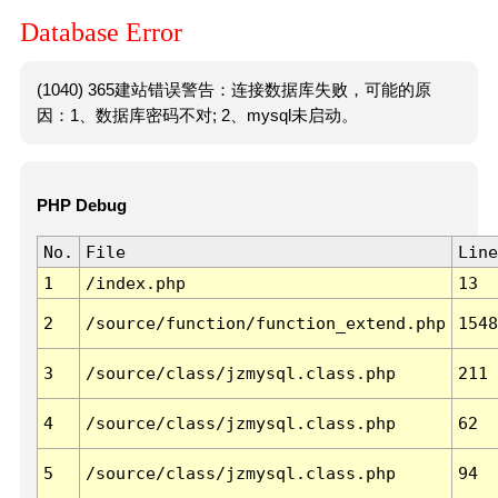
Database Error
(1040) 365建站错误警告：连接数据库失败，可能的原
因：1、数据库密码不对; 2、mysql未启动。
PHP Debug
No.
File
Line
1
/index.php
13
2
/source/function/function_extend.php
1548
3
/source/class/jzmysql.class.php
211
4
/source/class/jzmysql.class.php
62
5
/source/class/jzmysql.class.php
94