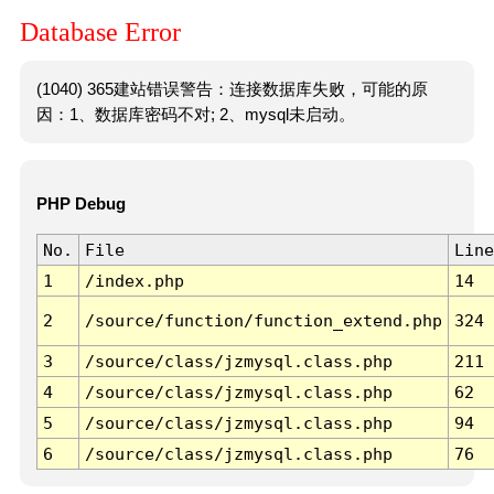
Database Error
(1040) 365建站错误警告：连接数据库失败，可能的原
因：1、数据库密码不对; 2、mysql未启动。
PHP Debug
No.
File
Line
1
/index.php
14
2
/source/function/function_extend.php
324
3
/source/class/jzmysql.class.php
211
4
/source/class/jzmysql.class.php
62
5
/source/class/jzmysql.class.php
94
6
/source/class/jzmysql.class.php
76