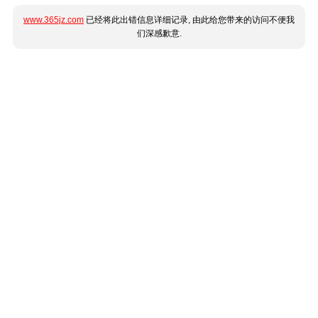
www.365jz.com
已经将此出错信息详细记录, 由此给您带来的访问不便我
们深感歉意.