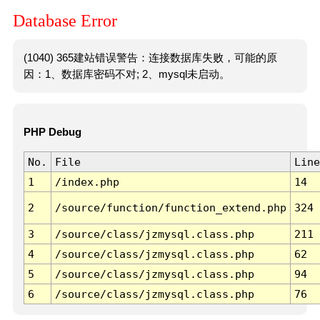
Database Error
(1040) 365建站错误警告：连接数据库失败，可能的原
因：1、数据库密码不对; 2、mysql未启动。
PHP Debug
No.
File
Line
1
/index.php
14
2
/source/function/function_extend.php
324
3
/source/class/jzmysql.class.php
211
4
/source/class/jzmysql.class.php
62
5
/source/class/jzmysql.class.php
94
6
/source/class/jzmysql.class.php
76