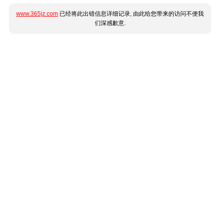
www.365jz.com
已经将此出错信息详细记录, 由此给您带来的访问不便我
们深感歉意.