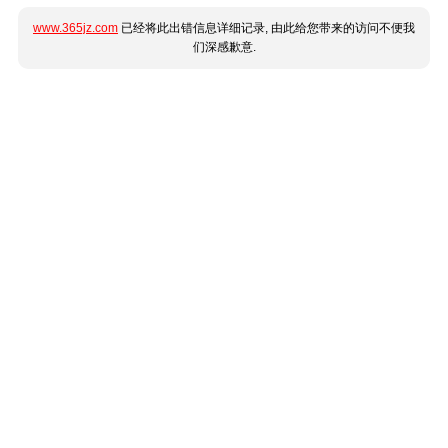
www.365jz.com
已经将此出错信息详细记录, 由此给您带来的访问不便我
们深感歉意.