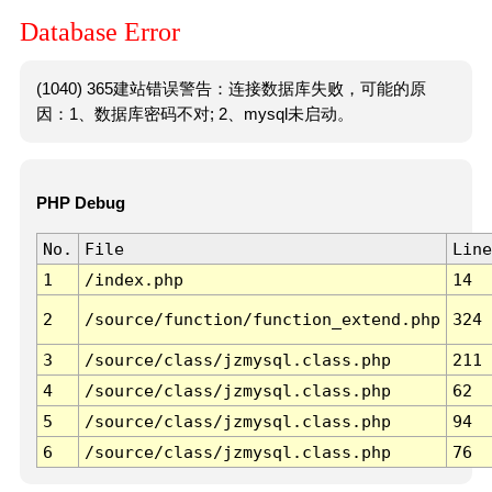
Database Error
(1040) 365建站错误警告：连接数据库失败，可能的原
因：1、数据库密码不对; 2、mysql未启动。
PHP Debug
No.
File
Line
1
/index.php
14
2
/source/function/function_extend.php
324
3
/source/class/jzmysql.class.php
211
4
/source/class/jzmysql.class.php
62
5
/source/class/jzmysql.class.php
94
6
/source/class/jzmysql.class.php
76