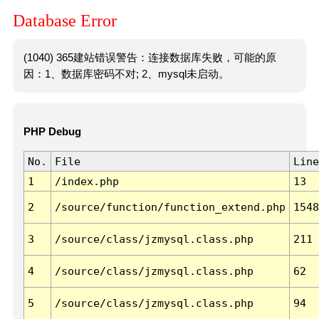
Database Error
(1040) 365建站错误警告：连接数据库失败，可能的原
因：1、数据库密码不对; 2、mysql未启动。
PHP Debug
No.
File
Line
1
/index.php
13
2
/source/function/function_extend.php
1548
3
/source/class/jzmysql.class.php
211
4
/source/class/jzmysql.class.php
62
5
/source/class/jzmysql.class.php
94