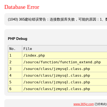
Database Error
(1040) 365建站错误警告：连接数据库失败，可能的原因：1、数
PHP Debug
No.
File
1
/index.php
2
/source/function/function_extend.php
3
/source/class/jzmysql.class.php
4
/source/class/jzmysql.class.php
5
/source/class/jzmysql.class.php
6
/source/class/jzmysql.class.php
www.365jz.com
已经将此