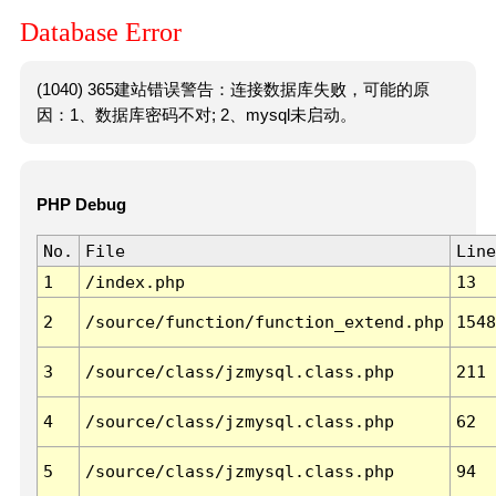
Database Error
(1040) 365建站错误警告：连接数据库失败，可能的原
因：1、数据库密码不对; 2、mysql未启动。
PHP Debug
No.
File
Line
1
/index.php
13
2
/source/function/function_extend.php
1548
3
/source/class/jzmysql.class.php
211
4
/source/class/jzmysql.class.php
62
5
/source/class/jzmysql.class.php
94