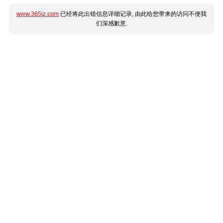
www.365jz.com
已经将此出错信息详细记录, 由此给您带来的访问不便我
们深感歉意.