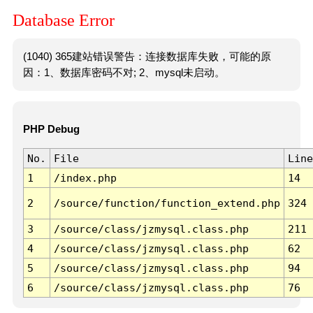
Database Error
(1040) 365建站错误警告：连接数据库失败，可能的原
因：1、数据库密码不对; 2、mysql未启动。
PHP Debug
No.
File
Line
1
/index.php
14
2
/source/function/function_extend.php
324
3
/source/class/jzmysql.class.php
211
4
/source/class/jzmysql.class.php
62
5
/source/class/jzmysql.class.php
94
6
/source/class/jzmysql.class.php
76