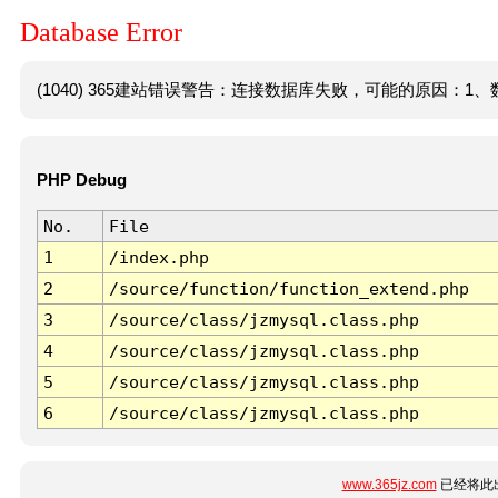
Database Error
(1040) 365建站错误警告：连接数据库失败，可能的原因：1、数
PHP Debug
No.
File
1
/index.php
2
/source/function/function_extend.php
3
/source/class/jzmysql.class.php
4
/source/class/jzmysql.class.php
5
/source/class/jzmysql.class.php
6
/source/class/jzmysql.class.php
www.365jz.com
已经将此