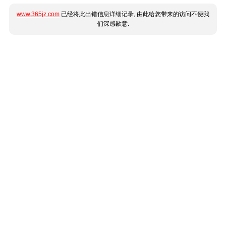
www.365jz.com
已经将此出错信息详细记录, 由此给您带来的访问不便我
们深感歉意.