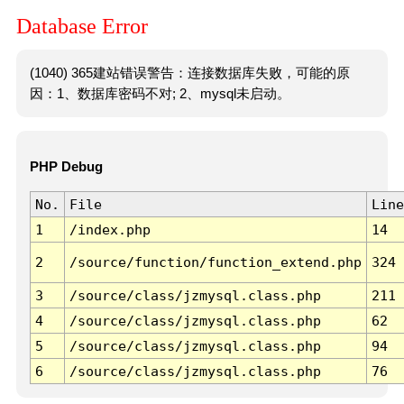
Database Error
(1040) 365建站错误警告：连接数据库失败，可能的原
因：1、数据库密码不对; 2、mysql未启动。
PHP Debug
No.
File
Line
1
/index.php
14
2
/source/function/function_extend.php
324
3
/source/class/jzmysql.class.php
211
4
/source/class/jzmysql.class.php
62
5
/source/class/jzmysql.class.php
94
6
/source/class/jzmysql.class.php
76