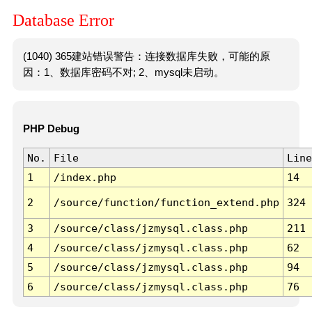
Database Error
(1040) 365建站错误警告：连接数据库失败，可能的原
因：1、数据库密码不对; 2、mysql未启动。
PHP Debug
No.
File
Line
1
/index.php
14
2
/source/function/function_extend.php
324
3
/source/class/jzmysql.class.php
211
4
/source/class/jzmysql.class.php
62
5
/source/class/jzmysql.class.php
94
6
/source/class/jzmysql.class.php
76