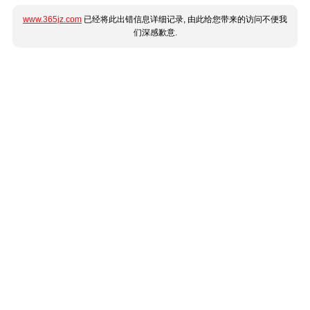
www.365jz.com
已经将此出错信息详细记录, 由此给您带来的访问不便我
们深感歉意.