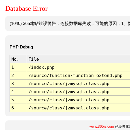
Database Error
(1040) 365建站错误警告：连接数据库失败，可能的原因：1、数
PHP Debug
No.
File
1
/index.php
2
/source/function/function_extend.php
3
/source/class/jzmysql.class.php
4
/source/class/jzmysql.class.php
5
/source/class/jzmysql.class.php
6
/source/class/jzmysql.class.php
www.365jz.com
已经将此