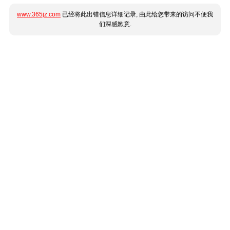
www.365jz.com
已经将此出错信息详细记录, 由此给您带来的访问不便我
们深感歉意.