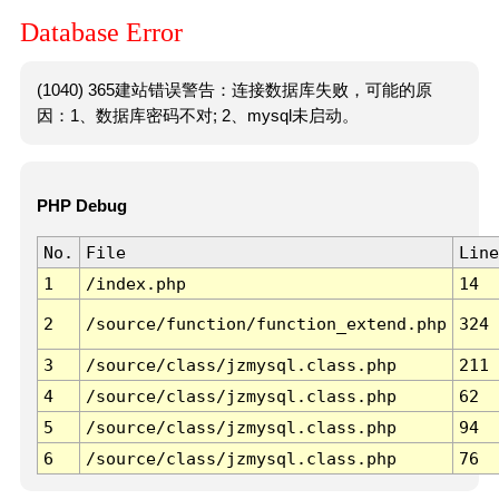
Database Error
(1040) 365建站错误警告：连接数据库失败，可能的原
因：1、数据库密码不对; 2、mysql未启动。
PHP Debug
No.
File
Line
1
/index.php
14
2
/source/function/function_extend.php
324
3
/source/class/jzmysql.class.php
211
4
/source/class/jzmysql.class.php
62
5
/source/class/jzmysql.class.php
94
6
/source/class/jzmysql.class.php
76