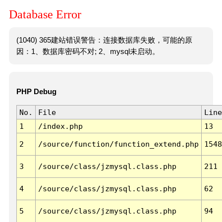
Database Error
(1040) 365建站错误警告：连接数据库失败，可能的原
因：1、数据库密码不对; 2、mysql未启动。
PHP Debug
No.
File
Line
1
/index.php
13
2
/source/function/function_extend.php
1548
3
/source/class/jzmysql.class.php
211
4
/source/class/jzmysql.class.php
62
5
/source/class/jzmysql.class.php
94