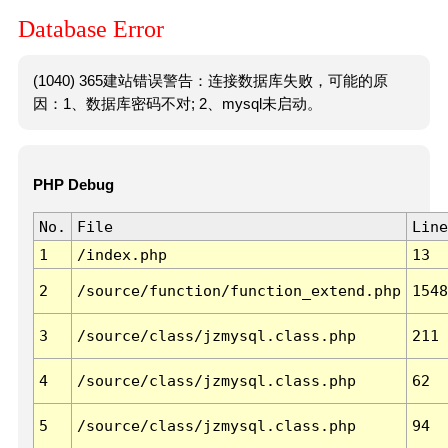
Database Error
(1040) 365建站错误警告：连接数据库失败，可能的原
因：1、数据库密码不对; 2、mysql未启动。
PHP Debug
No.
File
Line
1
/index.php
13
2
/source/function/function_extend.php
1548
3
/source/class/jzmysql.class.php
211
4
/source/class/jzmysql.class.php
62
5
/source/class/jzmysql.class.php
94