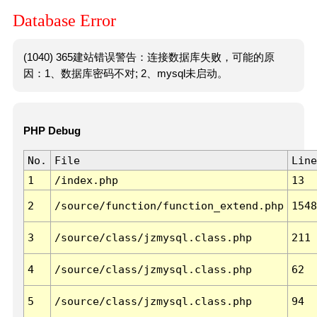
Database Error
(1040) 365建站错误警告：连接数据库失败，可能的原
因：1、数据库密码不对; 2、mysql未启动。
PHP Debug
No.
File
Line
1
/index.php
13
2
/source/function/function_extend.php
1548
3
/source/class/jzmysql.class.php
211
4
/source/class/jzmysql.class.php
62
5
/source/class/jzmysql.class.php
94