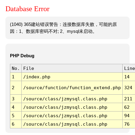
Database Error
(1040) 365建站错误警告：连接数据库失败，可能的原
因：1、数据库密码不对; 2、mysql未启动。
PHP Debug
No.
File
Line
1
/index.php
14
2
/source/function/function_extend.php
324
3
/source/class/jzmysql.class.php
211
4
/source/class/jzmysql.class.php
62
5
/source/class/jzmysql.class.php
94
6
/source/class/jzmysql.class.php
76