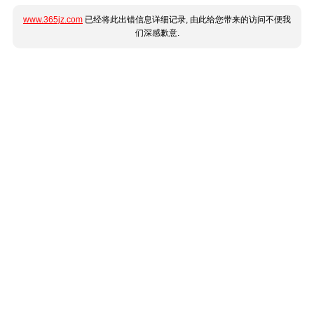
www.365jz.com
已经将此出错信息详细记录, 由此给您带来的访问不便我
们深感歉意.