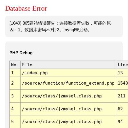
Database Error
(1040) 365建站错误警告：连接数据库失败，可能的原
因：1、数据库密码不对; 2、mysql未启动。
PHP Debug
No.
File
Line
1
/index.php
13
2
/source/function/function_extend.php
1548
3
/source/class/jzmysql.class.php
211
4
/source/class/jzmysql.class.php
62
5
/source/class/jzmysql.class.php
94