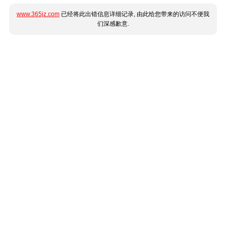
www.365jz.com
已经将此出错信息详细记录, 由此给您带来的访问不便我
们深感歉意.