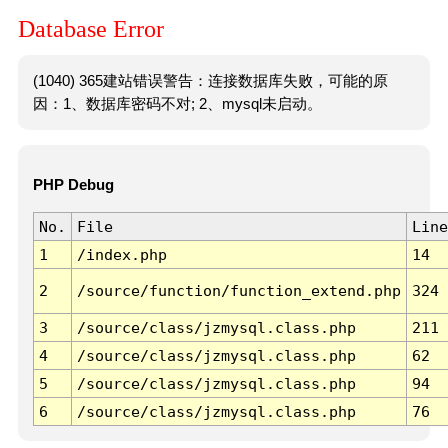
Database Error
(1040) 365建站错误警告：连接数据库失败，可能的原
因：1、数据库密码不对; 2、mysql未启动。
PHP Debug
No.
File
Line
1
/index.php
14
2
/source/function/function_extend.php
324
3
/source/class/jzmysql.class.php
211
4
/source/class/jzmysql.class.php
62
5
/source/class/jzmysql.class.php
94
6
/source/class/jzmysql.class.php
76