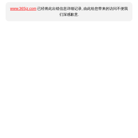
www.365jz.com
已经将此出错信息详细记录, 由此给您带来的访问不便我
们深感歉意.