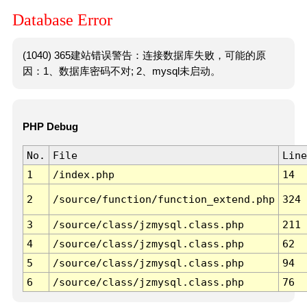
Database Error
(1040) 365建站错误警告：连接数据库失败，可能的原
因：1、数据库密码不对; 2、mysql未启动。
PHP Debug
No.
File
Line
1
/index.php
14
2
/source/function/function_extend.php
324
3
/source/class/jzmysql.class.php
211
4
/source/class/jzmysql.class.php
62
5
/source/class/jzmysql.class.php
94
6
/source/class/jzmysql.class.php
76