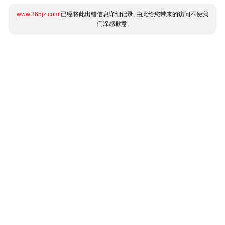
www.365jz.com
已经将此出错信息详细记录, 由此给您带来的访问不便我
们深感歉意.