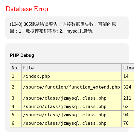
Database Error
(1040) 365建站错误警告：连接数据库失败，可能的原
因：1、数据库密码不对; 2、mysql未启动。
PHP Debug
No.
File
Line
1
/index.php
14
2
/source/function/function_extend.php
324
3
/source/class/jzmysql.class.php
211
4
/source/class/jzmysql.class.php
62
5
/source/class/jzmysql.class.php
94
6
/source/class/jzmysql.class.php
76