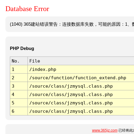
Database Error
(1040) 365建站错误警告：连接数据库失败，可能的原因：1、数
PHP Debug
No.
File
1
/index.php
2
/source/function/function_extend.php
3
/source/class/jzmysql.class.php
4
/source/class/jzmysql.class.php
5
/source/class/jzmysql.class.php
6
/source/class/jzmysql.class.php
www.365jz.com
已经将此