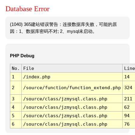
Database Error
(1040) 365建站错误警告：连接数据库失败，可能的原
因：1、数据库密码不对; 2、mysql未启动。
PHP Debug
No.
File
Line
1
/index.php
14
2
/source/function/function_extend.php
324
3
/source/class/jzmysql.class.php
211
4
/source/class/jzmysql.class.php
62
5
/source/class/jzmysql.class.php
94
6
/source/class/jzmysql.class.php
76