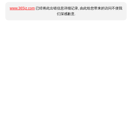
www.365jz.com
已经将此出错信息详细记录, 由此给您带来的访问不便我
们深感歉意.