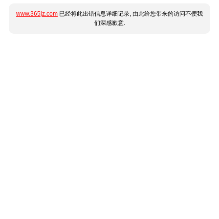
www.365jz.com
已经将此出错信息详细记录, 由此给您带来的访问不便我
们深感歉意.