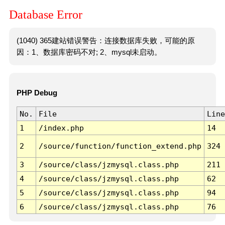
Database Error
(1040) 365建站错误警告：连接数据库失败，可能的原
因：1、数据库密码不对; 2、mysql未启动。
PHP Debug
No.
File
Line
1
/index.php
14
2
/source/function/function_extend.php
324
3
/source/class/jzmysql.class.php
211
4
/source/class/jzmysql.class.php
62
5
/source/class/jzmysql.class.php
94
6
/source/class/jzmysql.class.php
76