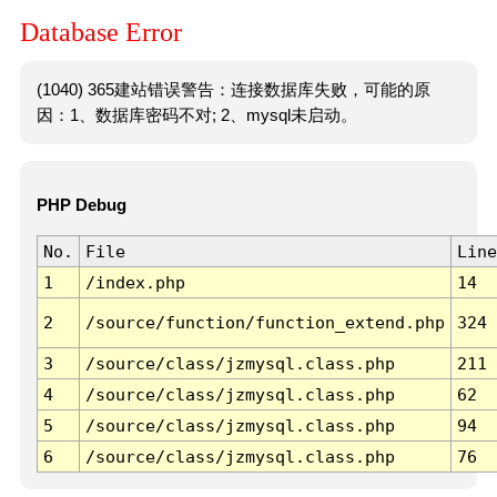
Database Error
(1040) 365建站错误警告：连接数据库失败，可能的原
因：1、数据库密码不对; 2、mysql未启动。
PHP Debug
No.
File
Line
1
/index.php
14
2
/source/function/function_extend.php
324
3
/source/class/jzmysql.class.php
211
4
/source/class/jzmysql.class.php
62
5
/source/class/jzmysql.class.php
94
6
/source/class/jzmysql.class.php
76