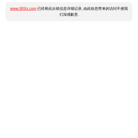
www.365jz.com
已经将此出错信息详细记录, 由此给您带来的访问不便我
们深感歉意.