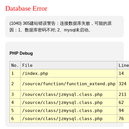
Database Error
(1040) 365建站错误警告：连接数据库失败，可能的原
因：1、数据库密码不对; 2、mysql未启动。
PHP Debug
No.
File
Line
1
/index.php
14
2
/source/function/function_extend.php
324
3
/source/class/jzmysql.class.php
211
4
/source/class/jzmysql.class.php
62
5
/source/class/jzmysql.class.php
94
6
/source/class/jzmysql.class.php
76