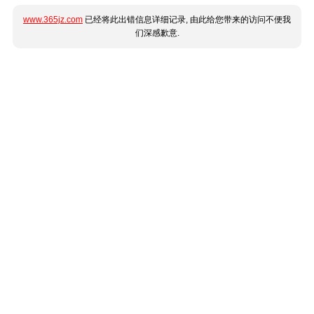
www.365jz.com
已经将此出错信息详细记录, 由此给您带来的访问不便我
们深感歉意.