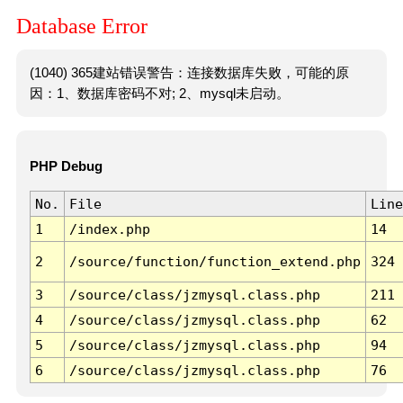
Database Error
(1040) 365建站错误警告：连接数据库失败，可能的原
因：1、数据库密码不对; 2、mysql未启动。
PHP Debug
No.
File
Line
1
/index.php
14
2
/source/function/function_extend.php
324
3
/source/class/jzmysql.class.php
211
4
/source/class/jzmysql.class.php
62
5
/source/class/jzmysql.class.php
94
6
/source/class/jzmysql.class.php
76