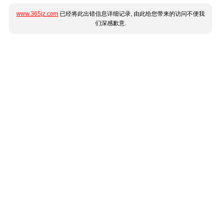
www.365jz.com
已经将此出错信息详细记录, 由此给您带来的访问不便我
们深感歉意.