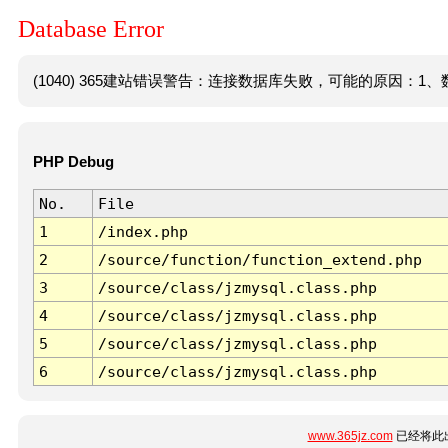
Database Error
(1040) 365建站错误警告：连接数据库失败，可能的原因：1、数
PHP Debug
No.
File
1
/index.php
2
/source/function/function_extend.php
3
/source/class/jzmysql.class.php
4
/source/class/jzmysql.class.php
5
/source/class/jzmysql.class.php
6
/source/class/jzmysql.class.php
www.365jz.com
已经将此