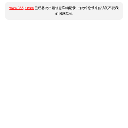
www.365jz.com
已经将此出错信息详细记录, 由此给您带来的访问不便我
们深感歉意.