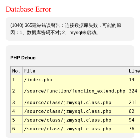
Database Error
(1040) 365建站错误警告：连接数据库失败，可能的原
因：1、数据库密码不对; 2、mysql未启动。
PHP Debug
No.
File
Line
1
/index.php
14
2
/source/function/function_extend.php
324
3
/source/class/jzmysql.class.php
211
4
/source/class/jzmysql.class.php
62
5
/source/class/jzmysql.class.php
94
6
/source/class/jzmysql.class.php
76