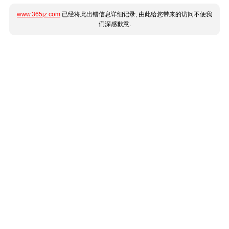
www.365jz.com
已经将此出错信息详细记录, 由此给您带来的访问不便我
们深感歉意.