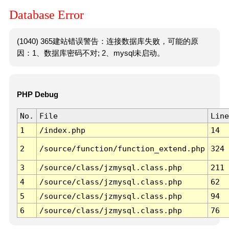
Database Error
(1040) 365建站错误警告：连接数据库失败，可能的原
因：1、数据库密码不对; 2、mysql未启动。
PHP Debug
No.
File
Line
1
/index.php
14
2
/source/function/function_extend.php
324
3
/source/class/jzmysql.class.php
211
4
/source/class/jzmysql.class.php
62
5
/source/class/jzmysql.class.php
94
6
/source/class/jzmysql.class.php
76