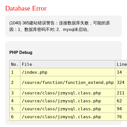
Database Error
(1040) 365建站错误警告：连接数据库失败，可能的原
因：1、数据库密码不对; 2、mysql未启动。
PHP Debug
No.
File
Line
1
/index.php
14
2
/source/function/function_extend.php
324
3
/source/class/jzmysql.class.php
211
4
/source/class/jzmysql.class.php
62
5
/source/class/jzmysql.class.php
94
6
/source/class/jzmysql.class.php
76