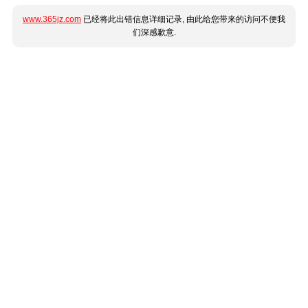
www.365jz.com
已经将此出错信息详细记录, 由此给您带来的访问不便我
们深感歉意.